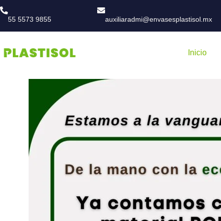
55 5573 9855
auxiliaradmi@envasesplastisol.mx
Inicio