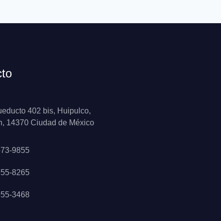
cto
ueducto 402 bis, Huipulco,
n, 14370 Ciudad de México
573-9855
655-8265
655-3468