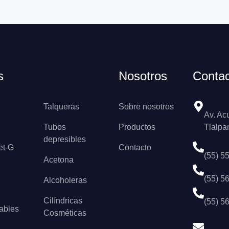
s
Nosotros
Conta
Talqueras
Sobre nosotros
Av. Ac
Tubos
Productos
Tlalpa
depresibles
et-G
Contacto
(55) 5
Acetona
(55) 5
Alcoholeras
Cilíndricas
(55) 5
lables
Cosméticas