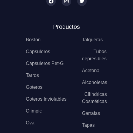
Productos
Boston
Talqueras
Capsuleros
Tubos
depresibles
Capsuleros Pet-G
Acetona
Tarros
Alcoholeras
Goteros
Cilíndricas
Goteros Inviolables
Cosméticas
Olimpic
Garrafas
Oval
Tapas