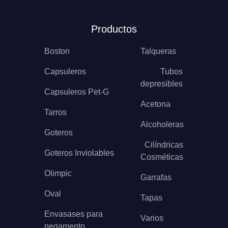
Productos
Boston
Talqueras
Capsuleros
Tubos
depresibles
Capsuleros Pet-G
Acetona
Tarros
Alcoholeras
Goteros
Cilíndricas
Goteros Inviolables
Cosméticas
Olimpic
Garrafas
Oval
Tapas
Envasases para
Varios
pegamento