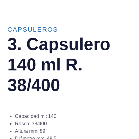
CAPSULEROS
3. Capsulero
140 ml R.
38/400
Capacidad ml: 140
Rosca: 38/400
Altura mm: 89
Diámetro mm: 48.5