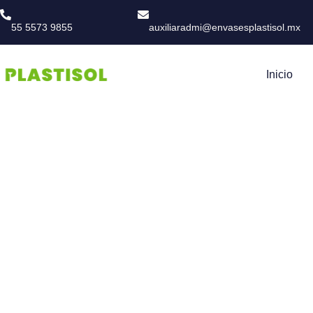
55 5573 9855
auxiliaradmi@envasesplastisol.mx
Inicio