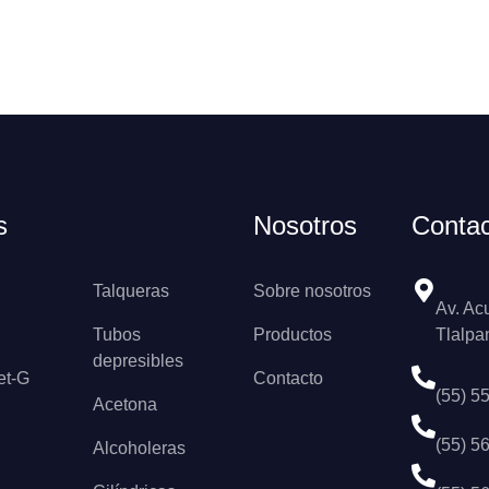
s
Nosotros
Conta
Talqueras
Sobre nosotros
Av. Ac
Tubos
Productos
Tlalpa
depresibles
et-G
Contacto
(55) 5
Acetona
(55) 5
Alcoholeras