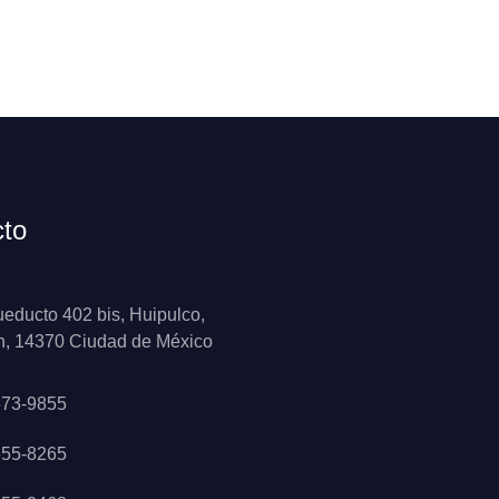
cto
ueducto 402 bis, Huipulco,
n, 14370 Ciudad de México
573-9855
655-8265