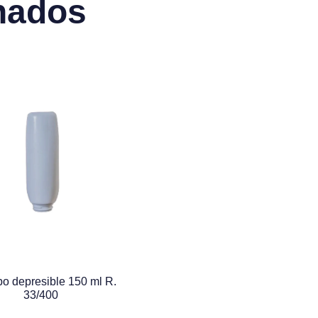
nados
bo depresible 150 ml R.
33/400